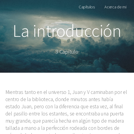
Capítulos
Acerca de mi
La introducción
3 Capítulo
Mientras tanto en el universo 1, Juan y V caminaban por el
centro de la biblioteca, donde minutos antes había
estado Juan, pero con la diferencia que esta vez, al final
del pasillo entre los estantes, se encontraba una puerta
muy grande, que parecía hecha en algún tipo de madera
tallada a mano a la perfección rodeada con bordes de