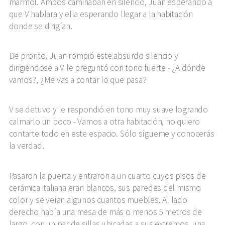
mármol. Ambos caminaban en silencio, Juan esperando a
que V hablara y ella esperando llegar a la habitación
donde se dirigían.
De pronto, Juan rompió este absurdo silencio y
dirigiéndose a V le preguntó con tono fuerte - ¿A dónde
vamos?, ¿Me vas a contar lo que pasa?
V se detuvo y le respondió en tono muy suave logrando
calmarlo un poco - Vamos a otra habitación, no quiero
contarte todo en este espacio. Sólo sígueme y conocerás
la verdad.
Pasaron la puerta y entraron a un cuarto cuyos pisos de
cerámica italiana eran blancos, sus paredes del mismo
color y se veían algunos cuantos muebles. Al lado
derecho había una mesa de más o menos 5 metros de
largo, con un par de sillas ubicadas a sus extremos, una